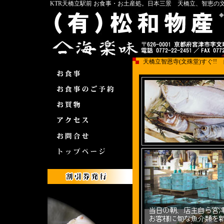
KTR天橋立駅前 お食事・お土産処。日本三景 天橋立、智恵の
天橋立智恩寺(文殊堂)すぐ!